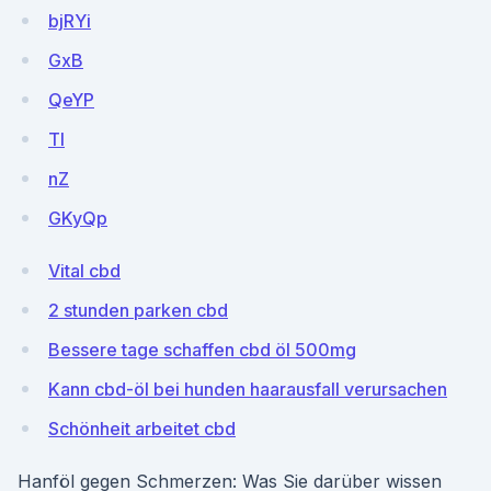
bjRYi
GxB
QeYP
TI
nZ
GKyQp
Vital cbd
2 stunden parken cbd
Bessere tage schaffen cbd öl 500mg
Kann cbd-öl bei hunden haarausfall verursachen
Schönheit arbeitet cbd
Hanföl gegen Schmerzen: Was Sie darüber wissen